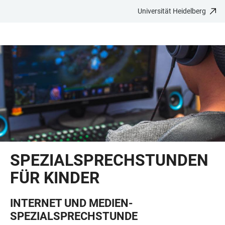
Universität Heidelberg
ZUM
HAUPTNAVIGATION
WEBSEITENSUCHE
LINKS
HAUPTINHALT
ÖFFNEN
ÖFFNEN
ZUR
BARRIEREFREIHEIT
SPEZIALSPRECHSTUNDEN
FÜR KINDER
INTERNET UND MEDIEN-
SPEZIALSPRECHSTUNDE