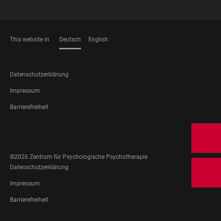
This website in
Deutsch
English
SPRACHEN
FOOTER
Datenschutzerklärung
LEGAL
Impressum
Barrierefreiheit
FOOTER
SOCIAL
MEDIA
©2026 Zentrum für Psychologische Psychotherapie
FOOTER
Datenschutzerklärung
LEGAL
Impressum
Barrierefreiheit